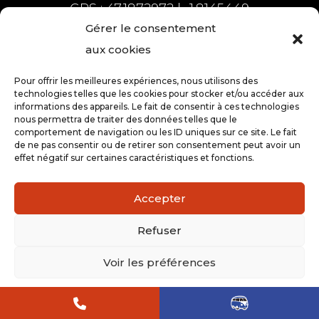
GPS : 47.1872972 | -1.8145449
Gérer le consentement
aux cookies
Pour offrir les meilleures expériences, nous utilisons des
technologies telles que les cookies pour stocker et/ou accéder aux
informations des appareils. Le fait de consentir à ces technologies
Plan du site
nous permettra de traiter des données telles que le
comportement de navigation ou les ID uniques sur ce site. Le fait
Van Explorer
de ne pas consentir ou de retirer son consentement peut avoir un
effet négatif sur certaines caractéristiques et fonctions.
Van Fordy
Van Globe Trotter
Accepter
Tentes de toit
Réservation
Refuser
Vente de vans
Carte cadeau
Voir les préférences
Qui sommes-nous ?
Contact
Politique de cookies
Mentions légales
Actualités